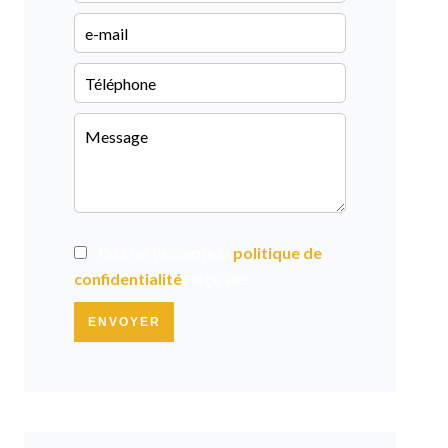
J’ai lu et j'accepte la
politique de
confidentialité
de ce site
ENVOYER