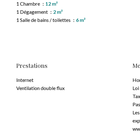
1 Chambre
12 m²
1 Dégagement
2 m²
1 Salle de bains / toilettes
6 m²
Prestations
Me
Internet
Hon
Ventilation double flux
Loi
Tax
Pas
Les
exp
www