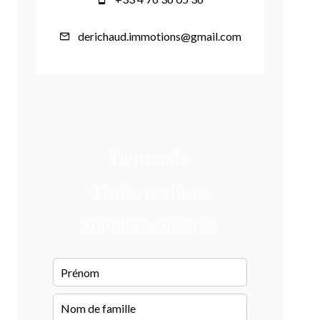
derichaud.immotions@gmail.com
Demande
d'informations
supplémentaires