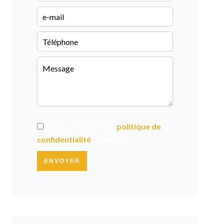
J’ai lu et j'accepte la
politique de
confidentialité
de ce site
ENVOYER