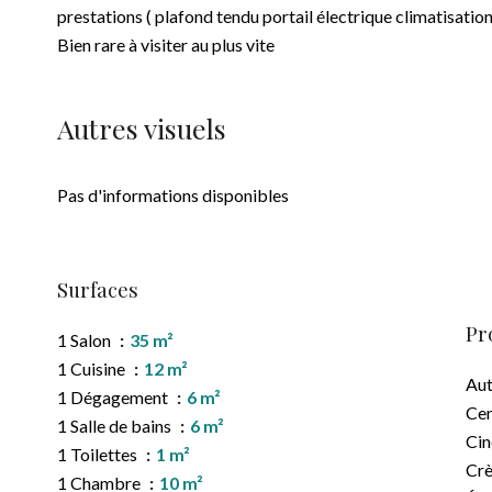
prestations ( plafond tendu portail électrique climatisati
Bien rare à visiter au plus vite
Autres visuels
Pas d'informations disponibles
Surfaces
Pr
1 Salon
35 m²
1 Cuisine
12 m²
Au
1 Dégagement
6 m²
Cen
1 Salle de bains
6 m²
Ci
1 Toilettes
1 m²
Cr
1 Chambre
10 m²