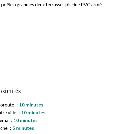
on poêle a granules deux terrasses piscine PVC armé.
oximités
toroute
10 minutes
tre ville
10 minutes
néma
10 minutes
èche
5 minutes