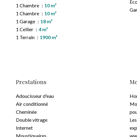
Éco
1 Chambre
10 m²
Ga
1 Chambre
10 m²
1 Garage
18 m²
1 Cellier
4 m²
1 Terrain
1900 m²
Prestations
Me
Adoucisseur d'eau
Hon
Air conditionné
Mon
Cheminée
pou
Double vitrage
Les
Internet
exp
Moustiquaires
www