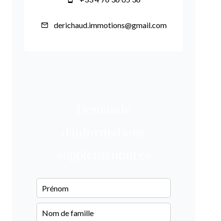
derichaud.immotions@gmail.com
Demande
d'informations
supplémentaires