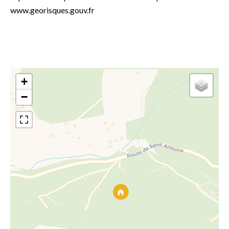
www.georisques.gouv.fr
+
−