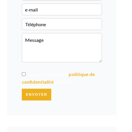
J’ai lu et j'accepte la
politique de
confidentialité
de ce site
ENVOYER