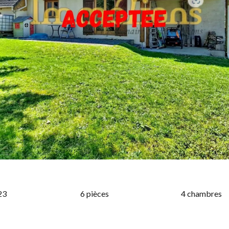
23
6 pièces
4 chambres