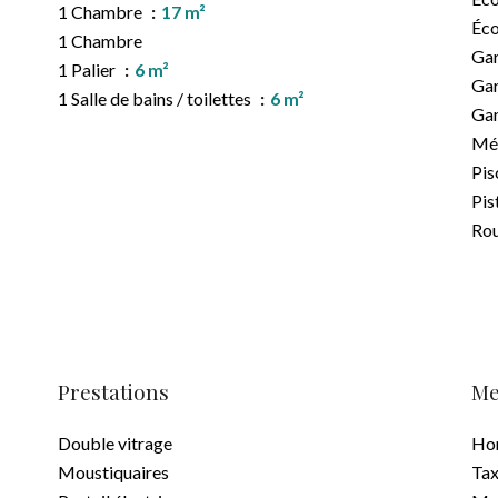
1 Chambre
17 m²
Éco
1 Chambre
Gar
1 Palier
6 m²
Gar
1 Salle de bains / toilettes
6 m²
Ga
Mé
Pis
Pis
Rou
Prestations
Me
Double vitrage
Hon
Moustiquaires
Tax