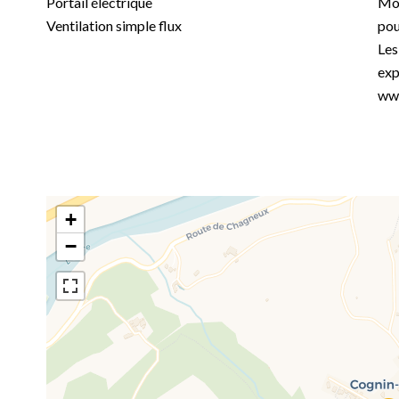
Portail électrique
Mon
Ventilation simple flux
pou
Les
exp
www
+
−