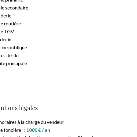
le secondaire
derie
e routière
re TGV
decin
cine publique
tes de ski
te principale
ntions légales
oraires à la charge du vendeur
e foncière
1000 € / an