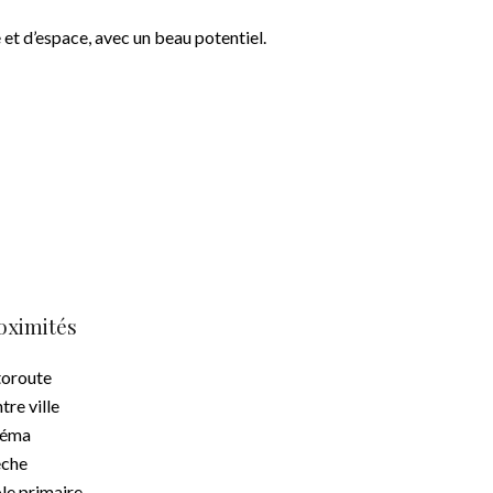
 et d’espace, avec un beau potentiel.
oximités
oroute
tre ville
néma
èche
le primaire