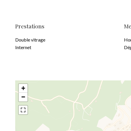
Prestations
Me
Double vitrage
Hon
Internet
Dép
+
−