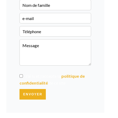
J’ai lu et j'accepte la
politique de
confidentialité
de ce site
ENVOYER