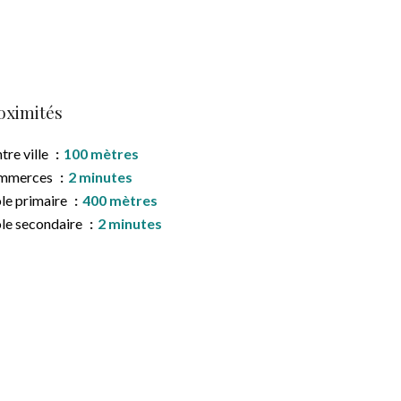
oximités
tre ville
100 mètres
mmerces
2 minutes
le primaire
400 mètres
le secondaire
2 minutes