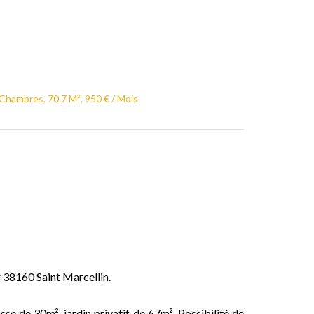
 Chambres, 70.7 M², 950 € / Mois
 38160 Saint Marcellin.
se de 30m², jardin privatif de 67m². Possibilité de