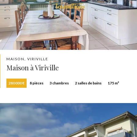
MAISON, VIRIVILLE
Maison à Viriville
280 000 €
8 pièces
3 chambres
2 salles de bains
175 m²