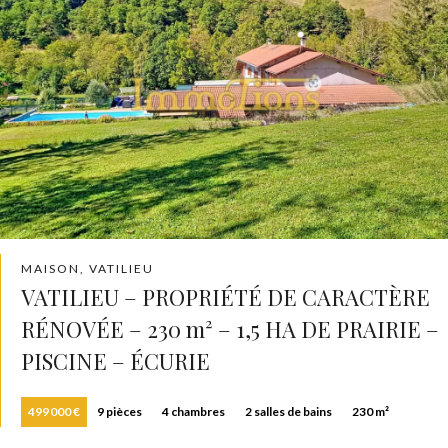
MAISON, VATILIEU
VATILIEU – PROPRIÉTÉ DE CARACTÈRE
RÉNOVÉE – 230 m² – 1,5 HA DE PRAIRIE –
PISCINE – ÉCURIE
499 000 €
9 pièces
4 chambres
2 salles de bains
230 m²