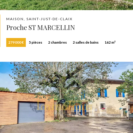
MAISON, SAINT-JUST-DE-CLAIX
Proche ST MARCELLIN
279 000 €
5 pièces
2 chambres
2 salles de bains
162 m²