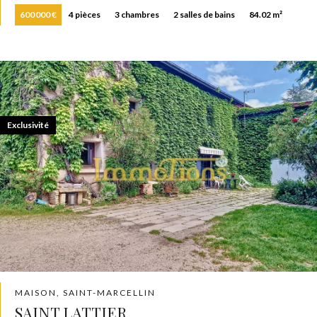
600 000 €
4 pièces
3 chambres
2 salles de bains
84.02 m²
Exclusivité
MAISON, SAINT-MARCELLIN
SAINT LATTIER