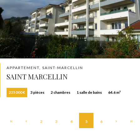
APPARTEMENT, SAINT-MARCELLIN
SAINT MARCELLIN
225 000 €
3 pièces
2 chambres
1 salle de bains
64.6 m²
2
3
4
5
6