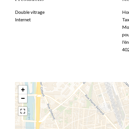
Double vitrage
Hon
Internet
Tax
Mon
pou
l'é
40
+
−