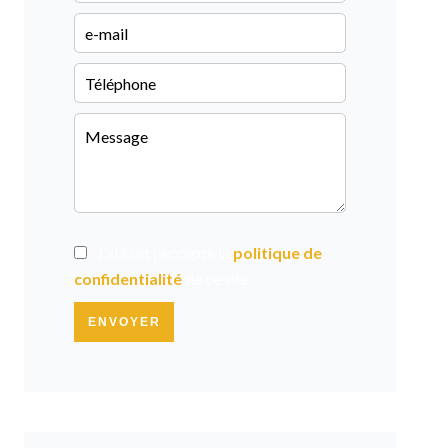
J’ai lu et j'accepte la
politique de
confidentialité
de ce site
ENVOYER