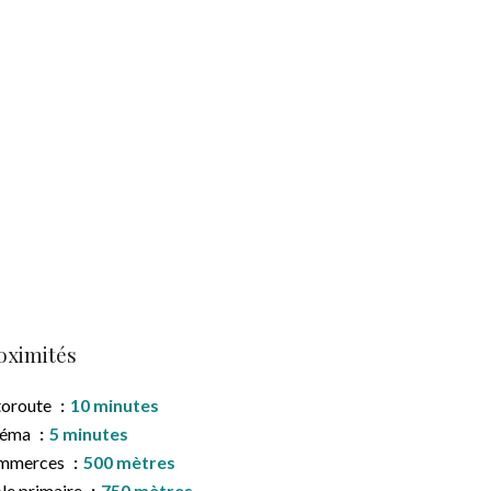
oximités
toroute
10 minutes
néma
5 minutes
mmerces
500 mètres
le primaire
750 mètres