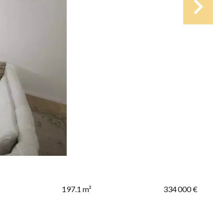
197.1 m²
334 000 €