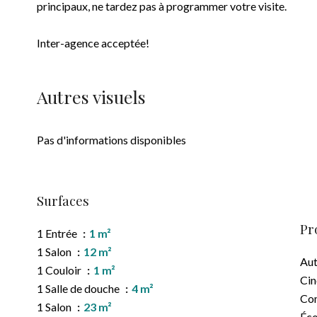
principaux, ne tardez pas à programmer votre visite.
Inter-agence acceptée!
Autres visuels
Pas d'informations disponibles
Surfaces
Pr
1 Entrée
1 m²
1 Salon
12 m²
Au
1 Couloir
1 m²
Ci
1 Salle de douche
4 m²
Co
1 Salon
23 m²
Éco