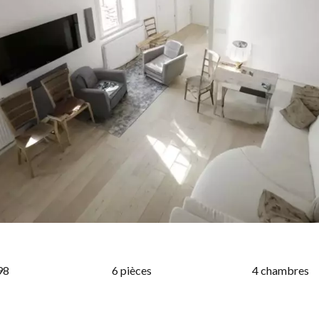
98
6 pièces
4 chambres